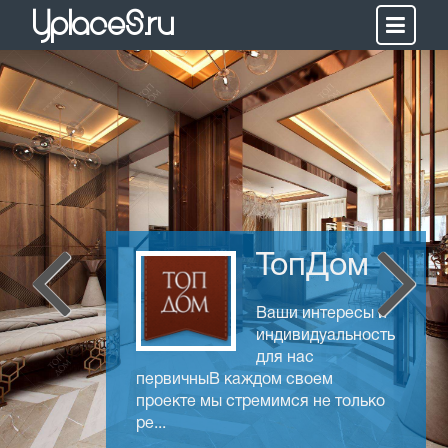
Yplaces.ru
ТопДом
Ваши интересы и
индивидуальность
для нас
первичныВ каждом своем
проекте мы стремимся не только
ре...