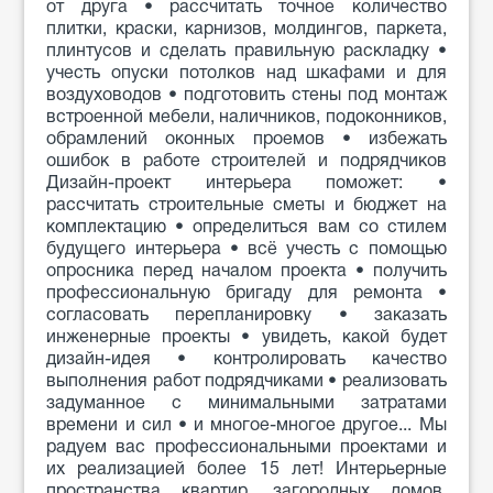
от друга • рассчитать точное количество
плитки, краски, карнизов, молдингов, паркета,
плинтусов и сделать правильную раскладку •
учесть опуски потолков над шкафами и для
воздуховодов • подготовить стены под монтаж
встроенной мебели, наличников, подоконников,
обрамлений оконных проемов • избежать
ошибок в работе строителей и подрядчиков
Дизайн-проект интерьера поможет: •
рассчитать строительные сметы и бюджет на
комплектацию • определиться вам со стилем
будущего интерьера • всё учесть с помощью
опросника перед началом проекта • получить
профессиональную бригаду для ремонта •
согласовать перепланировку • заказать
инженерные проекты • увидеть, какой будет
дизайн-идея • контролировать качество
выполнения работ подрядчиками • реализовать
задуманное с минимальными затратами
времени и сил • и многое-многое другое... Мы
радуем вас профессиональными проектами и
их реализацией более 15 лет! Интерьерные
пространства квартир, загородных домов,