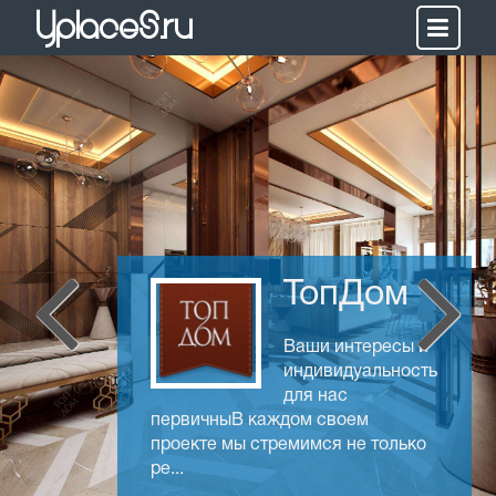
Yplaces.ru
ТопДом
Ваши интересы и
индивидуальность
для нас
первичныВ каждом своем
проекте мы стремимся не только
ре...