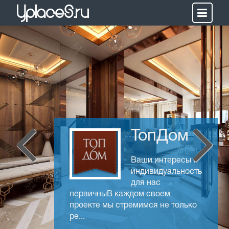
Yplaces.ru
ТопДом
Ваши интересы и
индивидуальность
для нас
первичныВ каждом своем
проекте мы стремимся не только
ре...