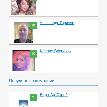
Александр Горячев
10
.
Ксения Бронских
10
Популярные компании
Вира-АртСтрой
9