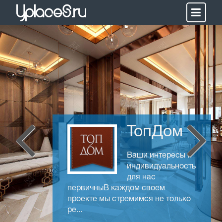
Yplaces.ru
ТопДом
Ваши интересы и
индивидуальность
для нас
первичныВ каждом своем
проекте мы стремимся не только
ре...